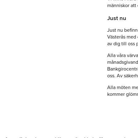
människor att
Just nu
Just nu befinn
Västerås med o
av dig till os
Alla våra värv
månadsgivande 
Bankgirocentra
oss. Av säkerh
Alla möten med 
kommer glöm