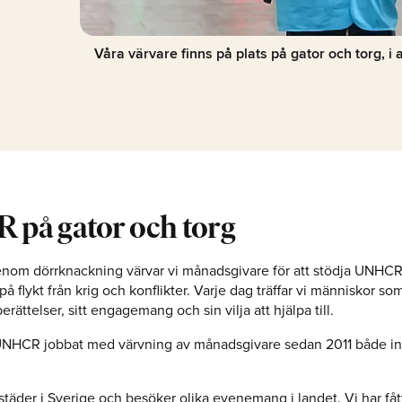
Våra värvare finns på plats på gator och torg, i a
på gator och torg
enom dörrknackning värvar vi månadsgivare för att stödja UNHCR
å flykt från krig och konflikter. Varje dag träffar vi människor som
rättelser, sitt engagemang och sin vilja att hjälpa till.
 UNHCR jobbat med värvning av månadsgivare sedan 2011 både in
a städer i Sverige och besöker olika evenemang i landet. Vi har fåt