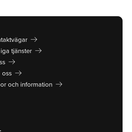
arrow_right_alt
taktvägar
arrow_right_alt
iga tjänster
arrow_right_alt
ss
arrow_right_alt
 oss
arrow_right_alt
lor och information