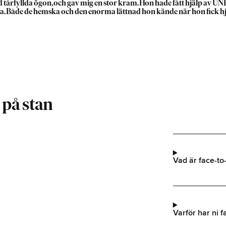
tårfyllda ögon, och gav mig en stor kram. Hon hade fått hjälp av UNHCR 
. Både de hemska och den enorma lättnad hon kände när hon fick hjälp.
 på stan
Vad är face-to
Varför har ni 