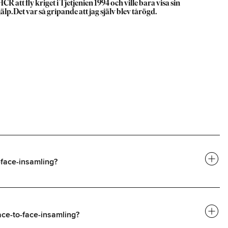
att fly kriget i Tjetjenien 1994 och ville bara visa sin
 Det var så gripande att jag själv blev tårögd.
add_circle
-face-insamling?
add_circle
face-to-face-insamling?