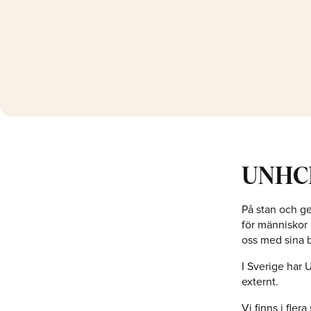
UNHCR 
På stan och g
för människor p
oss med sina be
I Sverige har
externt.
Vi finns i fler