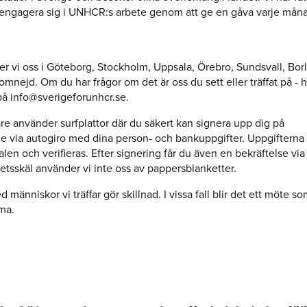
 engagera sig i UNHCR:s arbete genom att ge en gåva varje mån
er vi oss i Göteborg, Stockholm, Uppsala, Örebro, Sundsvall, Bo
mnejd. Om du har frågor om det är oss du sett eller träffat på - 
s på info@sverigeforunhcr.se.
are använder surfplattor där du säkert kan signera upp dig på
via autogiro med dina person- och bankuppgifter. Uppgifterna sk
len och verifieras. Efter signering får du även en bekräftelse via
etsskäl använder vi inte oss av pappersblanketter.
människor vi träffar gör skillnad. I vissa fall blir det ett möte so
ma.