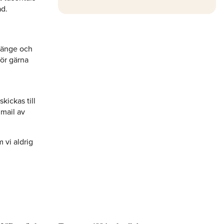
ad.
rlänge och
hör gärna
ickas till
 mail av
m vi aldrig