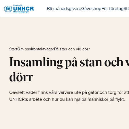
Bli månadsgivare
Gåvoshop
För företag
St
Start
Om oss
Kontaktvägar
På stan och vid dörr
Insamling på stan och 
dörr
Oavsett väder finns våra värvare ute på gator och torg för at
UNHCR:s arbete och hur du kan hjälpa människor på flykt.