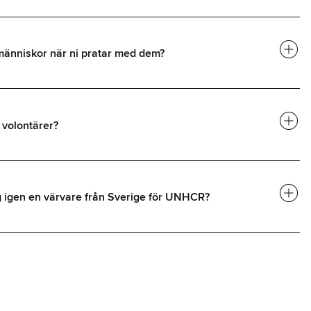
add_circle
människor när ni pratar med dem?
add_circle
 volontärer?
add_circle
g igen en värvare från Sverige för UNHCR?