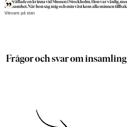
Jag träffade en kvinna vid Slussen i Stockholm. Hon var vänlig, med 
tacksamhet. När hon såg mig och min väst kom alla minnen tillbaka
Värvare på stan
Frågor och svar om insamling