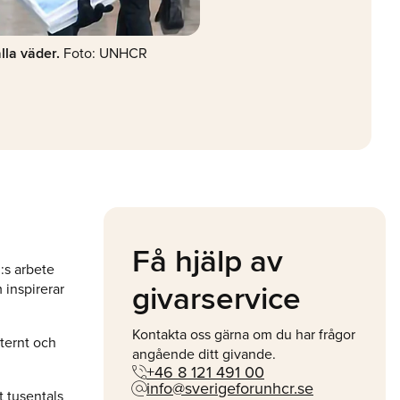
lla väder.
Foto: UNHCR
Få hjälp av
:s arbete
 inspirerar
givarservice
Kontakta oss gärna om du har frågor
ternt och
angående ditt givande.
phone_in_talk
+46 8 121 491 00
alternate_email
info@sverigeforunhcr.se
t tusentals