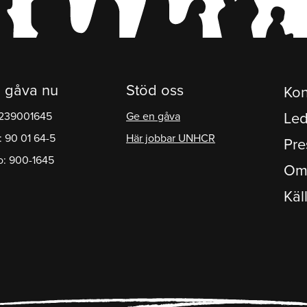
 gåva nu
Stöd oss
Kon
1239001645
Ge en gåva
Led
: 90 01 64-5
Här jobbar UNHCR
Pre
o: 900-1645
Om
Käl