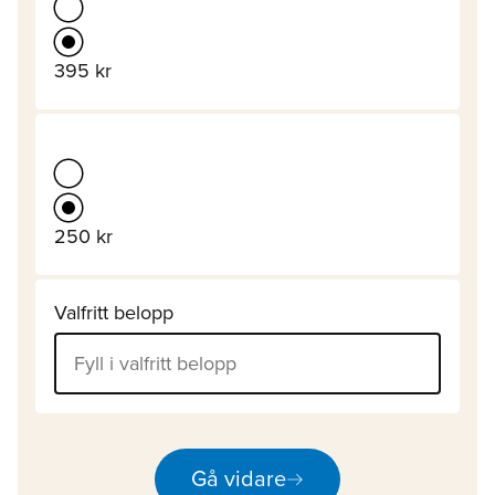
395 kr
250 kr
Valfritt belopp
arrow_right_alt
Gå vidare