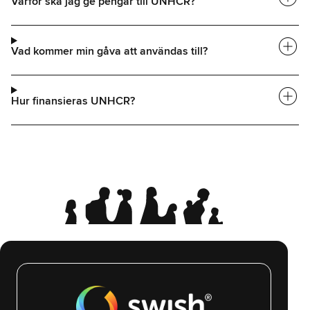
Varför ska jag ge pengar till UNHCR?
add_circle
Vad kommer min gåva att användas till?
add_circle
Hur finansieras UNHCR?