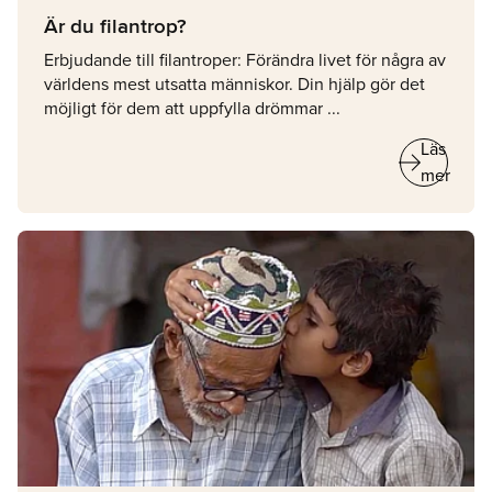
Är du filantrop?
Erbjudande till filantroper: Förändra livet för några av
världens mest utsatta människor. Din hjälp gör det
möjligt för dem att uppfylla drömmar ...
arrow_right_alt
Läs
mer