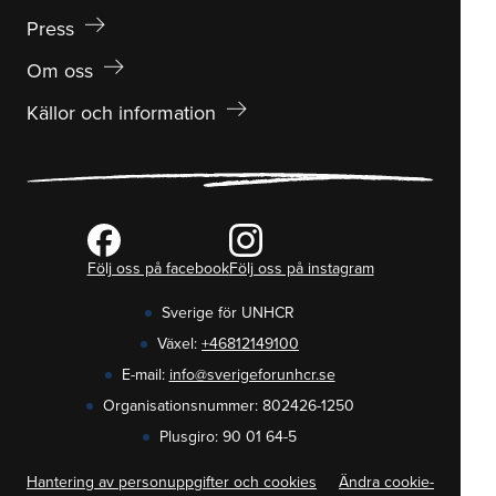
arrow_right_alt
Press
arrow_right_alt
Om oss
arrow_right_alt
Källor och information
Följ oss på facebook
Följ oss på instagram
Sverige för UNHCR
Växel:
+46812149100
E-mail:
info@sverigeforunhcr.se
Organisationsnummer: 802426-1250
Plusgiro: 90 01 64-5
Hantering av personuppgifter och cookies
Ändra cookie-