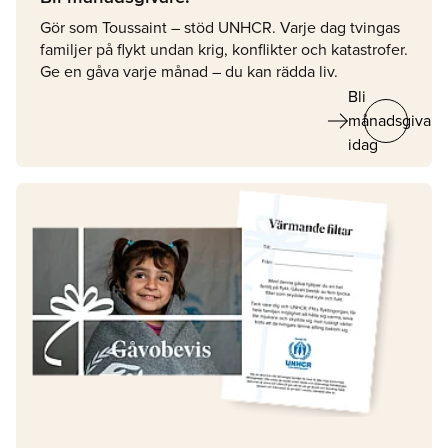
Gör som Toussaint – stöd UNHCR. Varje dag tvingas
familjer på flykt undan krig, konflikter och katastrofer.
Ge en gåva varje månad – du kan rädda liv.
Bli
arrow_right_alt
månadsgivare
idag