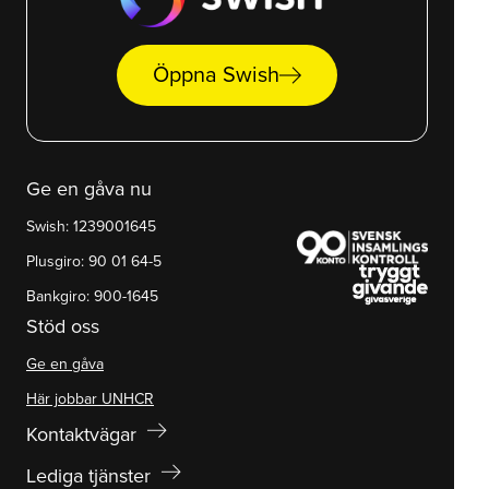
arrow_right_alt
Öppna Swish
Ge en gåva nu
Swish: 1239001645
Plusgiro: 90 01 64-5
Bankgiro: 900-1645
Stöd oss
Ge en gåva
Här jobbar UNHCR
arrow_right_alt
Kontaktvägar
arrow_right_alt
Lediga tjänster