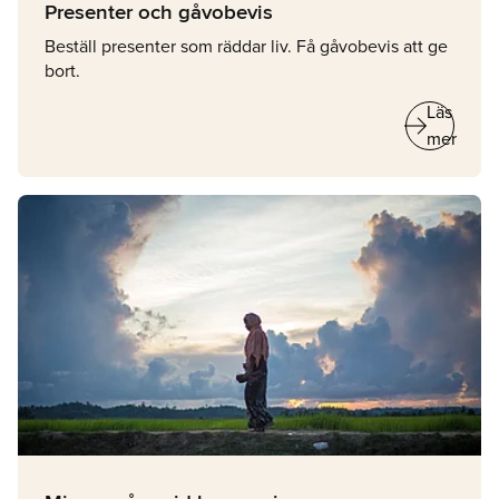
Presenter och gåvobevis
Beställ presenter som räddar liv. Få gåvobevis att ge
bort.
arrow_right_alt
Läs
mer