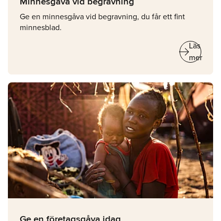
Minnesgåva vid begravning
Ge en minnesgåva vid begravning, du får ett fint
minnesblad.
arrow_right_alt
Läs
mer
Ge en företagsgåva idag