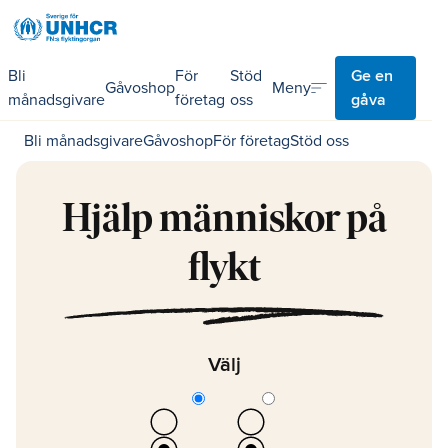
Bli
För
Stöd
Ge en
sort
Meny
Gåvoshop
månadsgivare
företag
oss
gåva
Bli månadsgivare
Gåvoshop
För företag
Stöd oss
Hjälp människor på
flykt
Välj