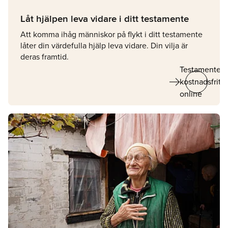
Låt hjälpen leva vidare i ditt testamente
Att komma ihåg människor på flykt i ditt testamente
låter din värdefulla hjälp leva vidare. Din vilja är
deras framtid.
Testamente
arrow_right_alt
kostnadsfritt
online