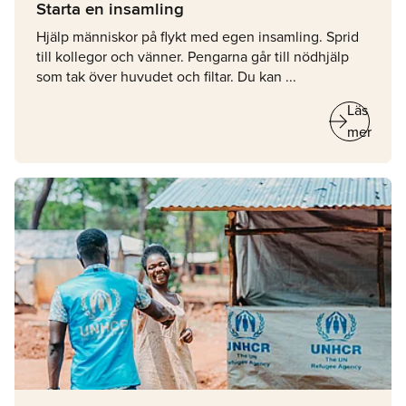
Starta en insamling
Hjälp människor på flykt med egen insamling. Sprid
till kollegor och vänner. Pengarna går till nödhjälp
som tak över huvudet och filtar. Du kan ...
arrow_right_alt
Läs
mer