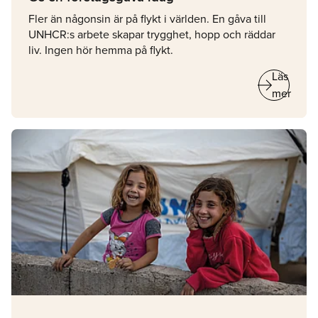
Fler än någonsin är på flykt i världen. En gåva till
UNHCR:s arbete skapar trygghet, hopp och räddar
liv. Ingen hör hemma på flykt.
arrow_right_alt
Läs
mer