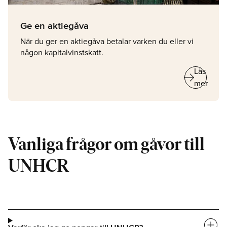
Ge en aktiegåva
När du ger en aktiegåva betalar varken du eller vi
någon kapitalvinstskatt.
arrow_right_alt
Läs
mer
Vanliga frågor om gåvor till
UNHCR
add_circle