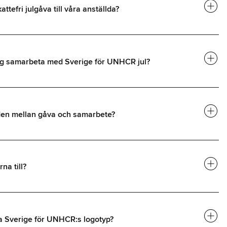
add_circle
attefri julgåva till våra anställda?
add_circle
ag samarbeta med Sverige för UNHCR jul?
add_circle
aden mellan gåva och samarbete?
add_circle
na till?
add_circle
a Sverige för UNHCR:s logotyp?