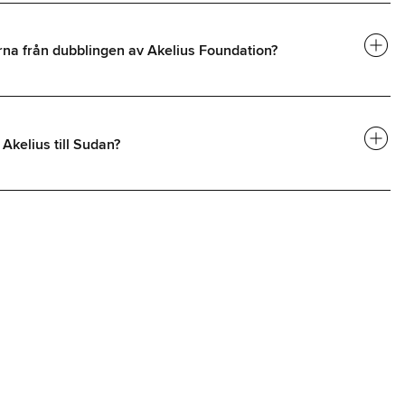
add_circle
na från dubblingen av Akelius Foundation?
add_circle
Akelius till Sudan?