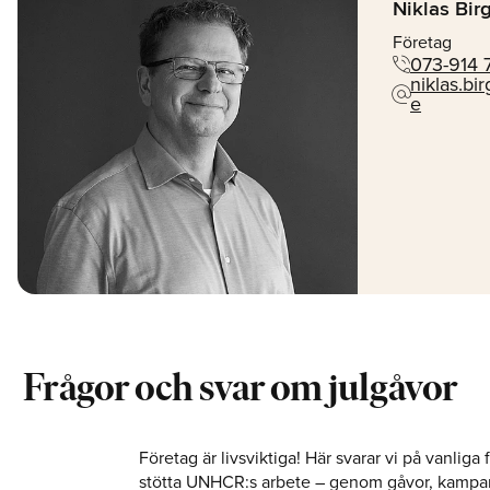
Niklas Bir
Företag
phone_in_talk
073-914 
niklas.bi
alternate_email
e
Frågor och svar om julgåvor
Företag är livsviktiga! Här svarar vi på vanliga
stötta UNHCR:s arbete – genom gåvor, kampanj