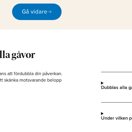
arrow_right_alt
Gå vidare
lla gåvor
s att fördubbla din påverkan.
tt skänka motsvarande belopp
Dubblas alla g
Under vilken 