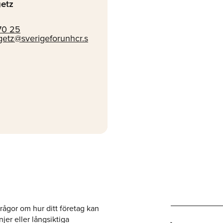
getz
70 25
rgetz@sverigeforunhcr.s
 frågor om hur ditt företag kan
er eller långsiktiga