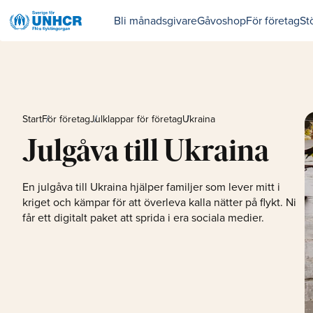
Bli månadsgivare
Gåvoshop
För företag
St
Start
För företag
Julklappar för företag
Ukraina
Julgåva till Ukraina
En julgåva till Ukraina hjälper familjer som lever mitt i
kriget och kämpar för att överleva kalla nätter på flykt. Ni
får ett digitalt paket att sprida i era sociala medier.