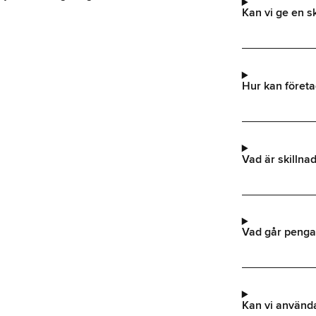
.
Kan vi ge en sk
Hur kan föret
Vad är skilln
Vad går pengar
Kan vi använd