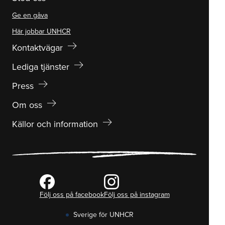
Ge en gåva
Här jobbar UNHCR
arrow_right_alt
Kontaktvägar
arrow_right_alt
Lediga tjänster
arrow_right_alt
Press
arrow_right_alt
Om oss
arrow_right_alt
Källor och information
Följ oss på facebook
Följ oss på instagram
Sverige för UNHCR