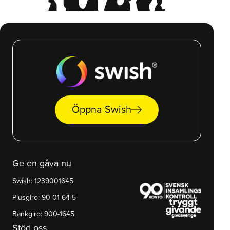
arrow_right_alt
Öppna Swish
Ge en gåva nu
Swish: 1239001645
Plusgiro: 90 01 64-5
Bankgiro: 900-1645
Stöd oss