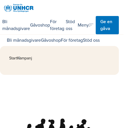
Bli
För
Stöd
Ge en
sort
Meny
Gåvoshop
månadsgivare
företag
oss
gåva
Bli månadsgivare
Gåvoshop
För företag
Stöd oss
Start
Kampanj