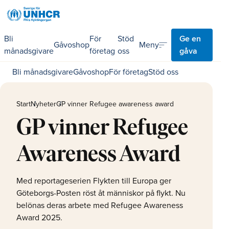
Bli
För
Stöd
Ge en
sort
Meny
Gåvoshop
månadsgivare
företag
oss
gåva
Bli månadsgivare
Gåvoshop
För företag
Stöd oss
Start
Nyheter
GP vinner Refugee awareness award
GP vinner Refugee
Awareness Award
Med reportageserien Flykten till Europa ger
Göteborgs-Posten röst åt människor på flykt. Nu
belönas deras arbete med Refugee Awareness
Award 2025.