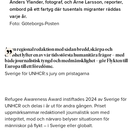
Anders Ylander, fotograf, och Arne Larsson, reporter,
ombord på ett fartyg där tusentals migranter räddas
varje år.
Foto: Göteborgs-Posten
Att en regional redaktion med sådan bredd, skärpa och
envishet lyfter en av vår tids största humanitära frågor – med
både journalistisk tyngd och medmänsklighet – gör Flykten till
Europa till ett föredöme.
Sverige för UNHCR:s jury om pristagarna
Refugee Awareness Award instiftades 2024 av Sverige för
UNHCR och delas i år ut för andra gången. Priset
uppmärksammar redaktionell journalistik som med
integritet, mod och närvaro belyser situationen för
människor på flykt – i Sverige eller globalt.