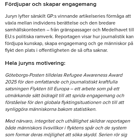
Fördjupar och skapar engagemang
Juryn lyfter särskilt GP:s vinnande artikelseries förmåga att
växla mellan individens berättelse och den bredare
samhällskontexten – från gränspassager och Medelhavet till
EU:s politiska ramverk. Reportagen visar hur journalistik kan
fördjupa kunskap, skapa engagemang och ge människor på
flykt den plats i offentligheten de så ofta saknar.
Hela juryns motivering:
Göteborgs-Posten tilldelas Refugee Awareness Award
2025 för den omfattande och journalistiskt kraftfulla
satsningen Flykten till Europa – ett arbete som på ett
utmärkande sätt bidragit till att sprida engagemang och
förståelse för den globala flyktingsituationen och till att
synliggöra människorna bakom statistiken.
Med närvaro, integritet och uthållighet skildrar reportagen
både människors livsvillkor i flyktens spår och de system
som formar deras möjlighet att söka skydd. Serien rör sig