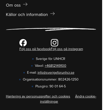
arrow_right_alt
Om oss
arrow_right_alt
Källor och information
Följ oss på facebook
Följ oss på instagram
Sverige för UNHCR
Växel:
+46812149100
E-mail:
info@sverigeforunhcr.se
Organisationsnummer: 802426-1250
Plusgiro: 90 01 64-5
Hantering av personuppgifter och cookies
Ändra cookie-
inställningar