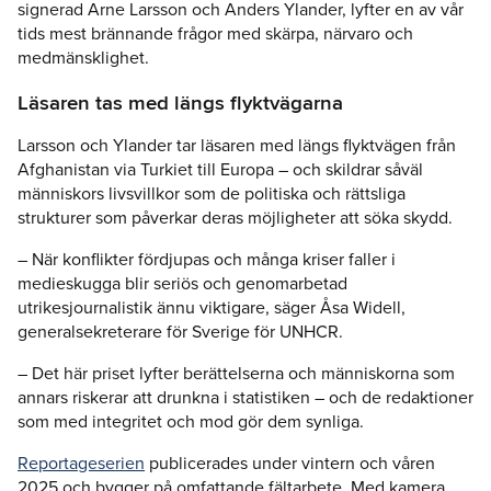
signerad Arne Larsson och Anders Ylander, lyfter en av vår
tids mest brännande frågor med skärpa, närvaro och
medmänsklighet.
Läsaren tas med längs flyktvägarna
Larsson och Ylander tar läsaren med längs flyktvägen från
Afghanistan via Turkiet till Europa – och skildrar såväl
människors livsvillkor som de politiska och rättsliga
strukturer som påverkar deras möjligheter att söka skydd.
–
När konflikter fördjupas och många kriser faller i
medieskugga blir seriös och genomarbetad
utrikesjournalistik ännu viktigare
, säger Åsa Widell,
generalsekreterare för Sverige för UNHCR.
–
Det här priset lyfter berättelserna och människorna som
annars riskerar att drunkna i statistiken – och de redaktioner
som med integritet och mod gör dem synliga
.
Reportageserien
publicerades under vintern och våren
2025 och bygger på omfattande fältarbete. Med kamera