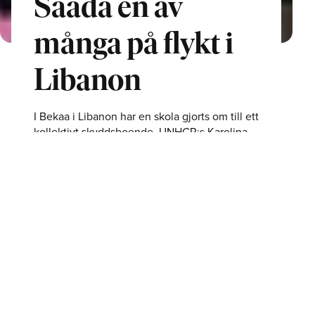
Saada en av
många på flykt i
Libanon
I Bekaa i Libanon har en skola gjorts om till ett
kollektivt skyddsboende. UNHCR:s Karolina
Lindholm Billing befinner sig på plats och
möter människor som tvingats fly från
bomberna. En av dem är Saada.
J
ust nu befinner sig över en miljon människor på
flykt i Libanon.
I Bekaa i Libanon har en skola gjorts om till ett
kollektivt skyddsboende. UNHCR:s Karolina