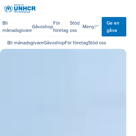
Bli
För
Stöd
Ge en
sort
Meny
Gåvoshop
månadsgivare
företag
oss
gåva
Bli månadsgivare
Gåvoshop
För företag
Stöd oss