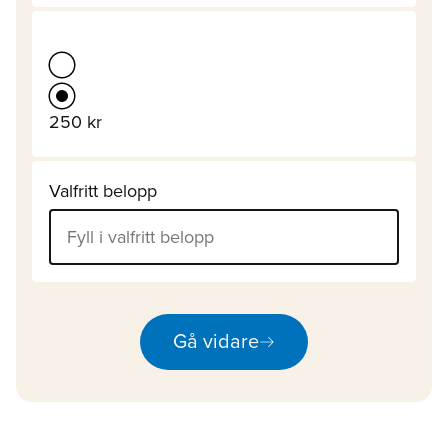
250 kr
Valfritt belopp
arrow_right_alt
Gå vidare