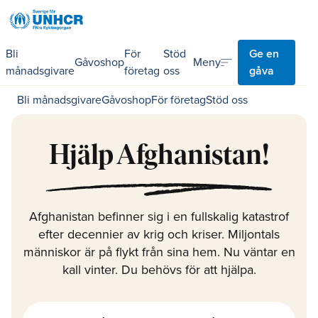
Bli
För
Stöd
Ge en
sort
Meny
Gåvoshop
månadsgivare
företag
oss
gåva
Bli månadsgivare
Gåvoshop
För företag
Stöd oss
Hjälp Afghanistan!
Afghanistan befinner sig i en fullskalig katastrof
efter decennier av krig och kriser. Miljontals
människor är på flykt från sina hem. Nu väntar en
kall vinter. Du behövs för att hjälpa.