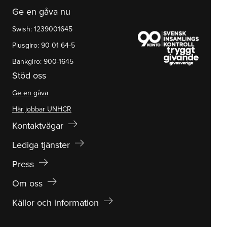
Ge en gåva nu
Swish: 1239001645
Plusgiro: 90 01 64-5
Bankgiro: 900-1645
Stöd oss
Ge en gåva
Här jobbar UNHCR
arrow_right_alt
Kontaktvägar
arrow_right_alt
Lediga tjänster
arrow_right_alt
Press
arrow_right_alt
Om oss
arrow_right_alt
Källor och information