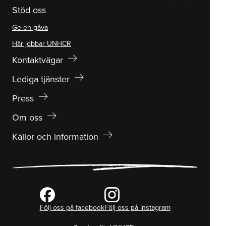
Stöd oss
Ge en gåva
Här jobbar UNHCR
arrow_right_alt
Kontaktvägar
arrow_right_alt
Lediga tjänster
arrow_right_alt
Press
arrow_right_alt
Om oss
arrow_right_alt
Källor och information
Följ oss på facebook
Följ oss på instagram