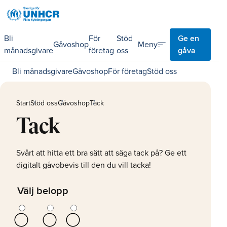
Bli
För
Stöd
Ge en
sort
Meny
Gåvoshop
månadsgivare
företag
oss
gåva
Bli månadsgivare
Gåvoshop
För företag
Stöd oss
Start
Stöd oss
Gåvoshop
Tack
Tack
Svårt att hitta ett bra sätt att säga tack på? Ge ett
digitalt gåvobevis till den du vill tacka!
Välj belopp