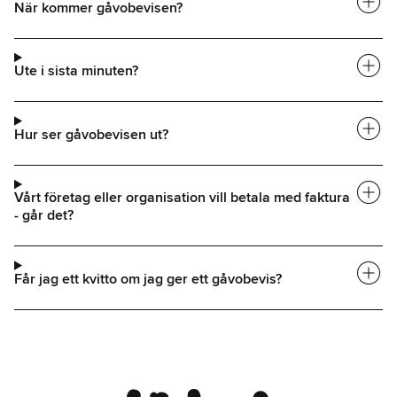
add_circle
När kommer gåvobevisen?
add_circle
Ute i sista minuten?
add_circle
Hur ser gåvobevisen ut?
add_circle
Vårt företag eller organisation vill betala med faktura
- går det?
add_circle
Får jag ett kvitto om jag ger ett gåvobevis?