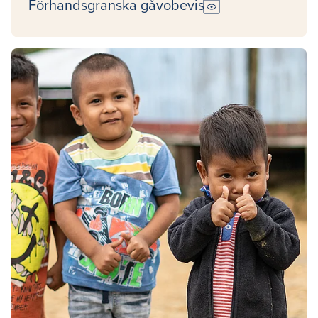
preview
Förhandsgranska gåvobevis