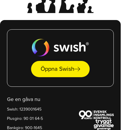
arrow_right_alt
Öppna Swish
Ge en gåva nu
Swish: 1239001645
Plusgiro: 90 01 64-5
Bankgiro: 900-1645