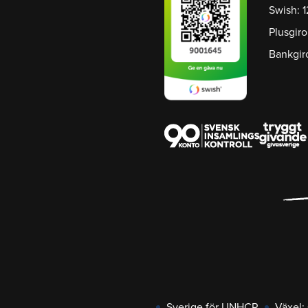
Swish: 
Plusgiro
Bankgir
Sverige för UNHCR
Växel: