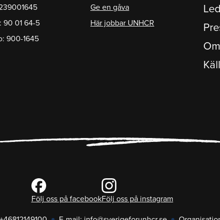
1239001645
Ge en gåva
Led
: 90 01 64-5
Här jobbar UNHCR
Pre
o: 900-1645
Om
Käl
Följ oss på facebook
Följ oss på instagram
+46812149100
E-mail:
info@sverigeforunhcr.se
Organisati