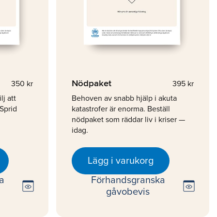
Nödpaket
350 kr
395 kr
lj att
Behoven av snabb hjälp i akuta
 Sprid
katastrofer är enorma. Beställ
nödpaket som räddar liv i kriser —
idag.
Lägg i varukorg
a
Förhandsgranska
preview
preview
gåvobevis