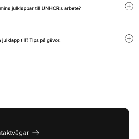
add_circle
mina julklappar till UNHCR:s arbete?
add_circle
julklapp till? Tips på gåvor.
arrow_right_alt
taktvägar