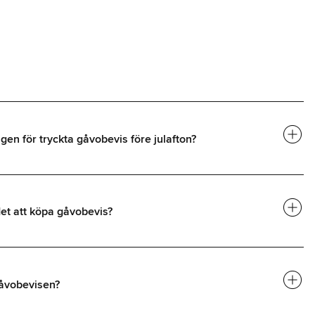
add_circle
gen för tryckta gåvobevis före julafton?
add_circle
et att köpa gåvobevis?
add_circle
åvobevisen?