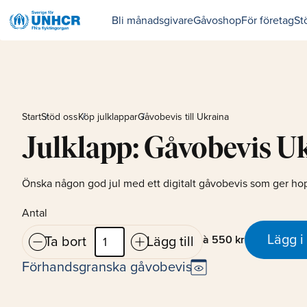
Bli månadsgivare
Gåvoshop
För företag
St
Start
Stöd oss
Köp julklappar
Gåvobevis till Ukraina
Julklapp: Gåvobevis U
Önska någon god jul med ett digitalt gåvobevis som ger hop
Antal
do_not_disturb_on
add_circle
Lägg i
à
550 kr
Ta bort
Lägg till
preview
Förhandsgranska gåvobevis