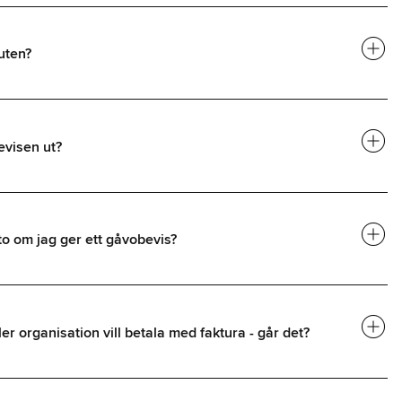
add_circle
uten?
add_circle
evisen ut?
add_circle
tto om jag ger ett gåvobevis?
add_circle
ler organisation vill betala med faktura - går det?