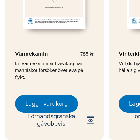
Värmekamin
Vinterk
785 kr
En värmekamin är livsviktig när
Vill du hj
människor försöker överleva på
hålla sig 
flykt.
Lägg i varukorg
Läg
Förhandsgranska
Fö
preview
gåvobevis