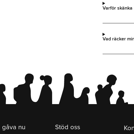
Varför skänka 
Vad räcker min 
 gåva nu
Stöd oss
Kon