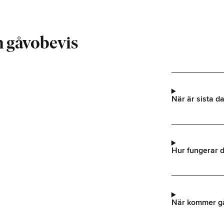
h gåvobevis
När är sista da
Hur fungerar d
När kommer g