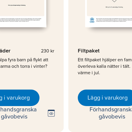
läder
Filtpaket
230 kr
älpa fyra barn på flykt att
Ett filtpaket hjälper en fami
varma och torra i vinter?
överleva kalla nätter i tält.
värme i jul.
g i varukorg
Lägg i varukorg
rhandsgranska
Förhandsgransk
preview
gåvobevis
gåvobevis