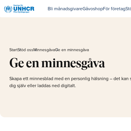
Bli månadsgivare
Gåvoshop
För företag
St
Start
Stöd oss
Minnesgåva
Ge en minnesgåva
Ge en minnesgåva
Skapa ett minnesblad med en personlig hälsning – det kan ski
dig själv eller laddas ned digitalt.