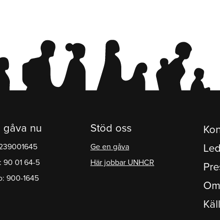
 gåva nu
Stöd oss
Kon
1239001645
Ge en gåva
Led
: 90 01 64-5
Här jobbar UNHCR
Pre
o: 900-1645
Om
Käl