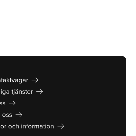
arrow_right_alt
taktvägar
arrow_right_alt
iga tjänster
arrow_right_alt
ss
arrow_right_alt
 oss
arrow_right_alt
lor och information