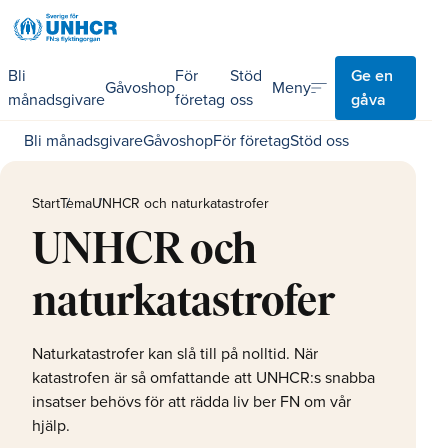
Bli
För
Stöd
Ge en
sort
Meny
Gåvoshop
månadsgivare
företag
oss
gåva
Bli månadsgivare
Gåvoshop
För företag
Stöd oss
Start
Tema
UNHCR och naturkatastrofer
UNHCR och
naturkatastrofer
Naturkatastrofer kan slå till på nolltid. När
katastrofen är så omfattande att UNHCR:s snabba
insatser behövs för att rädda liv ber FN om vår
hjälp.