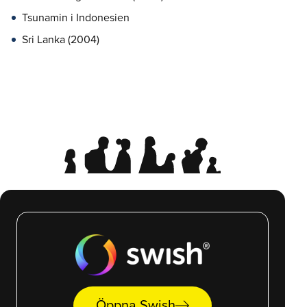
Tsunamin i Indonesien
Sri Lanka (2004)
arrow_right_alt
Öppna Swish