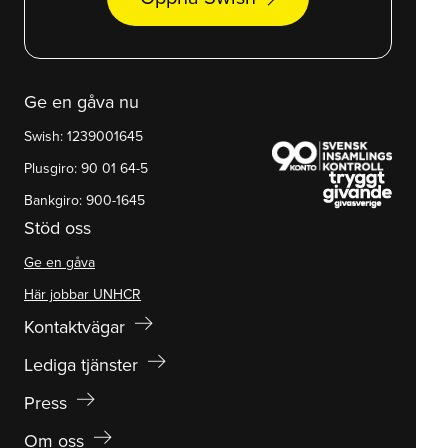
Ge en gåva nu
Swish: 1239001645
Plusgiro: 90 01 64-5
Bankgiro: 900-1645
Stöd oss
Ge en gåva
Här jobbar UNHCR
arrow_right_alt
Kontaktvägar
arrow_right_alt
Lediga tjänster
arrow_right_alt
Press
arrow_right_alt
Om oss