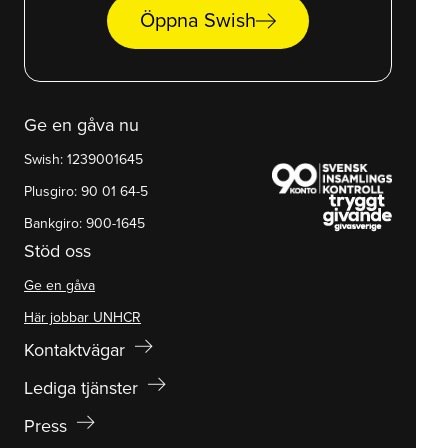
arrow_right_alt
Öppna Swish
Ge en gåva nu
Swish: 1239001645
Plusgiro: 90 01 64-5
Bankgiro: 900-1645
Stöd oss
Ge en gåva
Här jobbar UNHCR
arrow_right_alt
Kontaktvägar
arrow_right_alt
Lediga tjänster
arrow_right_alt
Press