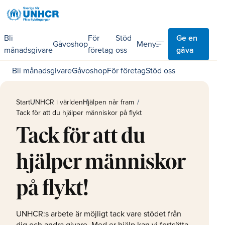
Bli
För
Stöd
Ge en
sort
Meny
Gåvoshop
månadsgivare
företag
oss
gåva
Bli månadsgivare
Gåvoshop
För företag
Stöd oss
Start
UNHCR i världen
Hjälpen når fram
Tack för att du hjälper människor på flykt
Tack för att du
hjälper människor
på flykt!
UNHCR:s arbete är möjligt tack vare stödet från