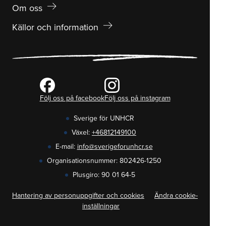
arrow_right_alt
Om oss
arrow_right_alt
Källor och information
Följ oss på facebook
Följ oss på instagram
Sverige för UNHCR
Växel:
+46812149100
E-mail:
info@sverigeforunhcr.se
Organisationsnummer: 802426-1250
Plusgiro: 90 01 64-5
Hantering av personuppgifter och cookies
Ändra cookie-
inställningar