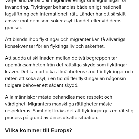
Varje land behandlar migranter enligt sina egna lagar för
invandring. Flyktingar behandlas både enligt nationell
lagstiftning och internationell rätt. Länder har ett särskilt
ansvar mot dem som söker asyl i landet eller vid deras
gränser.
Att blanda ihop flyktingar och migranter kan få allvarliga
konsekvenser för en flyktings liv och säkerhet.
Att sudda ut skillnaden mellan de två begreppen tar
uppmärksamheten från det rättsliga skydd som flyktingar
kräver. Det kan urholka allmänhetens stöd för flyktingar och
rätten att söka asyl, i en tid då fler flyktingar än någonsin
tidigare behöver ett sådant skydd.
Alla människor måste behandlas med respekt och
värdighet. Migranters mänskliga rättigheter måste
respekteras. Samtidigt krävs det att flyktingar ges en rättslig
process på grund av deras utsatta situation.
Vilka kommer till Europa?