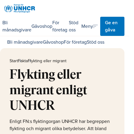
Bli
För
Stöd
Ge en
sort
Meny
Gåvoshop
månadsgivare
företag
oss
gåva
Bli månadsgivare
Gåvoshop
För företag
Stöd oss
Start
Fakta
Flykting eller migrant
Flykting eller
migrant enligt
UNHCR
Enligt FN:s flyktingorgan UNHCR har begreppen
flykting och migrant olika betydelser. Att bland