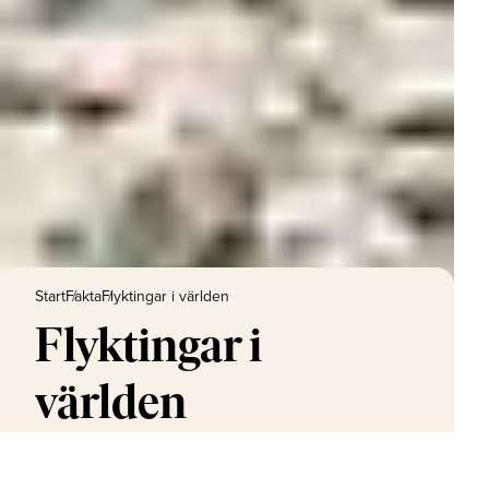
Start
Fakta
Flyktingar i världen
Flyktingar i
världen
Just nu 117,8 miljoner människor på flykt från krig,
konflikter och förföljelse i världen. Barn och