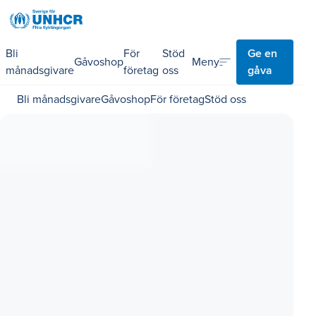
Bli
För
Stöd
Ge en
sort
Meny
Gåvoshop
månadsgivare
företag
oss
gåva
Bli månadsgivare
Gåvoshop
För företag
Stöd oss