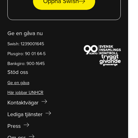
arrow_right_alt
Öppna Swish
Ge en gåva nu
Swish: 1239001645
Plusgiro: 90 01 64-5
Bankgiro: 900-1645
Stöd oss
Ge en gåva
Här jobbar UNHCR
arrow_right_alt
Kontaktvägar
arrow_right_alt
Lediga tjänster
arrow_right_alt
Press
arrow_right_alt
Om oss