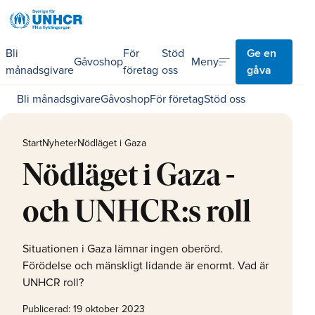
Bli
För
Stöd
Ge en
sort
Meny
Gåvoshop
månadsgivare
företag
oss
gåva
Bli månadsgivare
Gåvoshop
För företag
Stöd oss
Start
Nyheter
Nödläget i Gaza
Nödläget i Gaza -
och UNHCR:s roll
Situationen i Gaza lämnar ingen oberörd.
Förödelse och mänskligt lidande är enormt. Vad är
UNHCR roll?
Publicerad:
19 oktober 2023