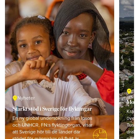
location_on
location_on
Nyheter
Mons
Starkt stöd i Sverige för flyktingar
Kraft
En ny global undersökning från Ipsos
övers
och UNHCR, FN:s flyktingorgan, visar
Tusen
arrow_right_alt
Läs
att Sverige hör till de länder där
drabb
stödet för människor på flykt är ...
påver
mer