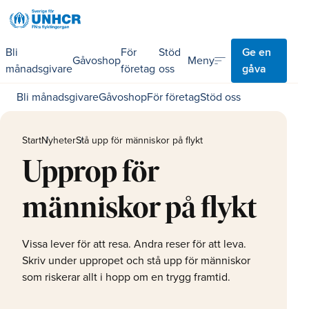
Bli
För
Stöd
Ge en
sort
Meny
Gåvoshop
månadsgivare
företag
oss
gåva
Bli månadsgivare
Gåvoshop
För företag
Stöd oss
Start
Nyheter
Stå upp för människor på flykt
Upprop för
människor på flykt
Vissa lever för att resa. Andra reser för att leva.
Skriv under uppropet och stå upp för människor
som riskerar allt i hopp om en trygg framtid.