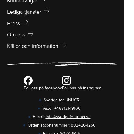
Kontaktvägar
arrow_right_alt
Lediga tjänster
arrow_right_alt
Press
arrow_right_alt
Om oss
arrow_right_alt
Källor och information
Följ oss på facebook
Följ oss på instagram
Sverige för UNHCR
Växel:
+46812149100
E-mail:
info@sverigeforunhcr.se
Organisationsnummer: 802426-1250
Plusgiro: 90 01 64-5