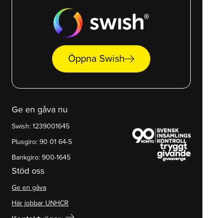
arrow_right_alt
Öppna Swish
Ge en gåva nu
Swish: 1239001645
Plusgiro: 90 01 64-5
Bankgiro: 900-1645
Stöd oss
Ge en gåva
Här jobbar UNHCR
arrow_right_alt