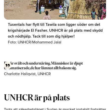
Tusentals har flytt till Tawila som ligger söder om det
krigshärjade El Fasher. UNHCR är på plats med skydd
och nödhjälp. Tack till som dig hjälper!
Foto: UNHCR/Mohammed Jalal
Det är svält och undernäring. Människor är djupt
traumatiserade, de har lämnat allt bakom sig.
Charlotte Hallqvist, UNHCR
UNHCR är på plats
Trots att säkerhetsläget i Sudan är mycket instabilt fortsätter