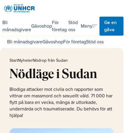
Bli
För
Stöd
Ge en
sort
Meny
Gåvoshop
månadsgivare
företag
oss
gåva
Bli månadsgivare
Gåvoshop
För företag
Stöd oss
Start
Nyheter
Nödrop från Sudan
Nödläge i Sudan
Blodiga attacker mot civila och rapporter som
vittnar om massmord och sexuellt våld. 71 000 har
flytt på bara en vecka, många är uttorkade,
undernärda och traumatiserade. Du behövs för att
hjälpa!