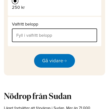
250 kr
Valfritt belopp
arrow_right_alt
Gå vidare
Nödrop från Sudan
Läget fortsätter att förvärras i Sudan. Mer än 71 000