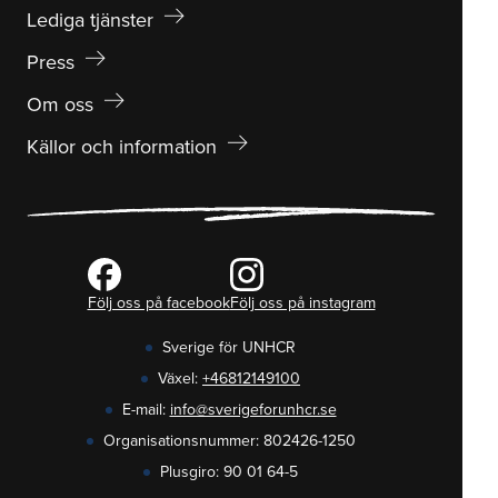
arrow_right_alt
Lediga tjänster
arrow_right_alt
Press
arrow_right_alt
Om oss
arrow_right_alt
Källor och information
Följ oss på facebook
Följ oss på instagram
Sverige för UNHCR
Växel:
+46812149100
E-mail:
info@sverigeforunhcr.se
Organisationsnummer: 802426-1250
Plusgiro: 90 01 64-5