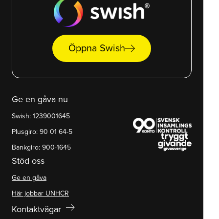
arrow_right_alt
Öppna Swish
Ge en gåva nu
Swish: 1239001645
Plusgiro: 90 01 64-5
Bankgiro: 900-1645
Stöd oss
Ge en gåva
Här jobbar UNHCR
arrow_right_alt
Kontaktvägar