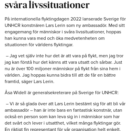
svåra livssituationer
På internationella flyktingdagen 2022 lanserade Sverige för
UNHCR konstnären Lars Lerin som ny ambassadör. Med sitt
engagemang för människor i svåra livssituationer, hoppas
han kunna vara med och öka medvetenheten om
situationen för världens flyktingar.
– Jag vet själv inte hur det är att vara på flykt, men jag tror
jag kan förstå hur det känns att vara utsatt och sårbar. Just
nu är över 100 miljoner människor på flykt från sina hem i
världen. Jag hoppas kunna bidra till att de får en bättre
framtid, säger Lars Lerin.
Åsa Widell är generalsekreterare på Sverige för UNHCR:
– Vi är så glada över att Lars Lerin bestämt sig för att bli vår
ambassadör – han är inte bara en fantastisk konstnär, utan
också en person som kan leva sig in i människor som har
det svårt och lever i utsatthet, vilket många flyktingar gör.
En riktigt fin representant för vår organisation helt enkelt,