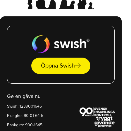
arrow_right_alt
Öppna Swish
Ge en gåva nu
Swish: 1239001645
Plusgiro: 90 01 64-5
Bankgiro: 900-1645