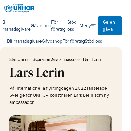
Bli
För
Stöd
Ge en
sort
Meny
Gåvoshop
månadsgivare
företag
oss
gåva
Bli månadsgivare
Gåvoshop
För företag
Stöd oss
Start
Om oss
Inspiration
Våra ambassdörer
Lars Lerin
Lars Lerin
På internationella flyktingdagen 2022 lanserade
Sverige för UNHCR konstnären Lars Lerin som ny
ambassadör.