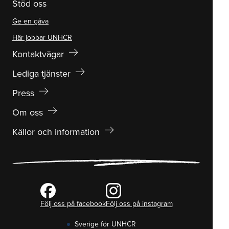
Stöd oss
Ge en gåva
Här jobbar UNHCR
arrow_right_alt
Kontaktvägar
arrow_right_alt
Lediga tjänster
arrow_right_alt
Press
arrow_right_alt
Om oss
arrow_right_alt
Källor och information
Följ oss på facebook
Följ oss på instagram
Sverige för UNHCR