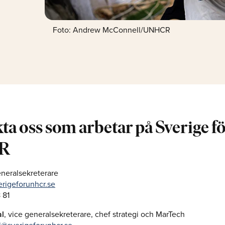
Foto: Andrew McConnell/UNHCR
ta oss som arbetar på Sverige f
R
eneralsekreterare
erigeforunhcr.se
 81
al
, v
ice generalsekreterare, chef strategi och MarTech