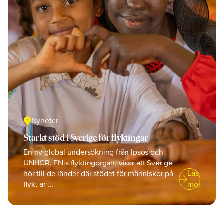
location_on
Nyheter
Starkt stöd i Sverige för flyktingar
En ny global undersökning från Ipsos och
UNHCR, FN:s flyktingorgan, visar att Sverige
arrow_right_alt
Läs
hör till de länder där stödet för människor på
flykt är ...
mer