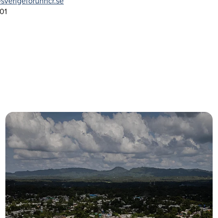
sverigeforunhcr.se
01