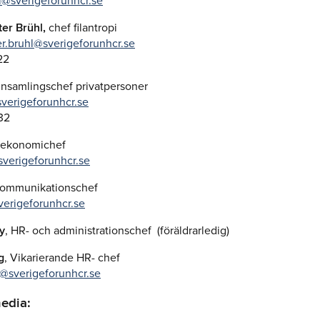
al@sverigeforunhcr.se
ter Brühl,
chef filantropi
ter.bruhl@sverigeforunhcr.se
22
insamlingschef privatpersoner
sverigeforunhcr.se
32
ekonomichef
sverigeforunhcr.se
ommunikationschef
verigeforunhcr.se
y
, HR- och administrationschef (föräldrarledig)
g
, Vikarierande
HR- chef
g@sverigeforunhcr.se
edia: