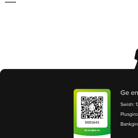
Ge en
Swish: 
Plusgiro
Bankgir