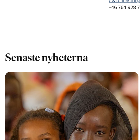
eva.dalekant@
+46 764 928 7
Senaste nyheterna