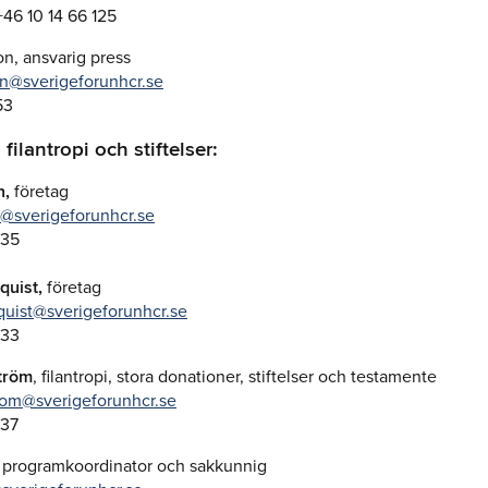
+46 10 14 66 125
n, ansvarig press
on@sverigeforunhcr.se
53
filantropi och stiftelser:
n,
företag
n@sverigeforunhcr.se
 35
quist,
företag
uist@sverigeforunhcr.se
 33
tröm
, filantropi, stora donationer, stiftelser och testamente
trom@sverigeforunhcr.se
 37
, programkoordinator och sakkunnig