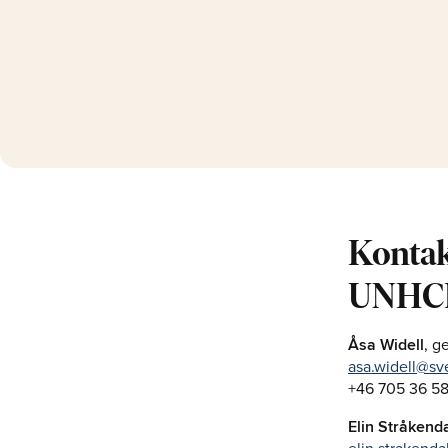
Kontak
UNHC
Åsa Widell
, g
asa.widell@sv
+46 705 36 58
Elin Stråkend