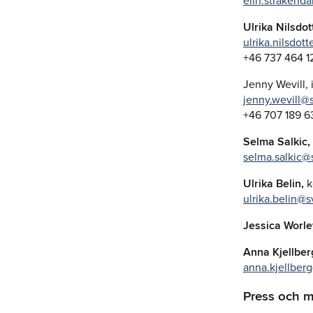
elin.strakend
Ulrika Nilsdot
ulrika.nilsdot
+46 737 464 1
Jenny Wevill, 
jenny.wevill@
+46 707 189 6
Selma Salkic,
selma.salkic@
Ulrika Belin,
k
ulrika.belin@s
Jessica Worle
Anna Kjellber
anna.kjellber
Press och m