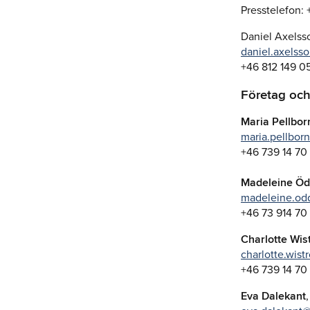
Presstelefon: 
Daniel Axelsso
daniel.axelss
+46 812 149 0
Företag och 
Maria Pellbor
maria.pellbor
+46 739 14 70
Madeleine Öd
madeleine.odq
+46 73 914 70
Charlotte Wis
charlotte.wis
+46 739 14 70
Eva Dalekant