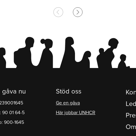
chevron_left
chevron_right
 gåva nu
Stöd oss
Kon
1239001645
Ge en gåva
Led
: 90 01 64-5
Här jobbar UNHCR
Pre
o: 900-1645
Om