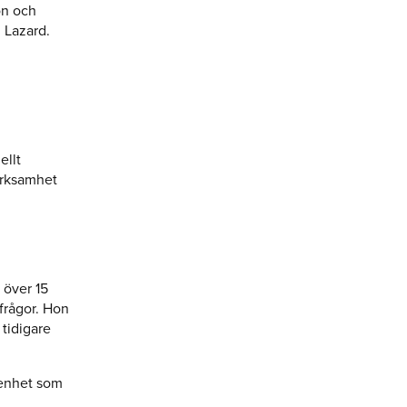
on och
 Lazard.
ellt
erksamhet
 över 15
sfrågor. Hon
 tidigare
arenhet som