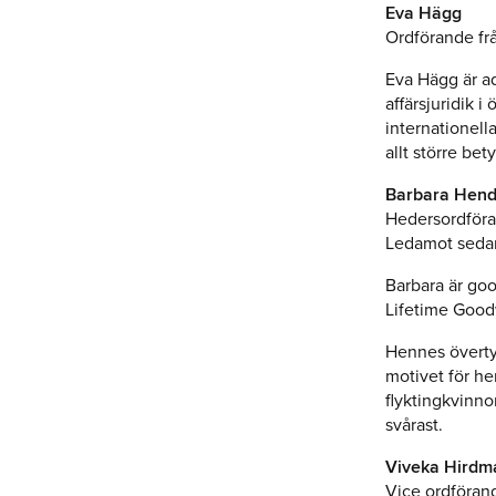
Eva Hägg
Ordförande fr
Eva Hägg är a
affärsjuridik i
internationell
allt större bet
Barbara Hend
Hedersordför
Ledamot seda
Barbara är go
Lifetime Good
Hennes övertyg
motivet för h
flyktingkvinno
svårast.
Viveka Hirdm
Vice ordföran