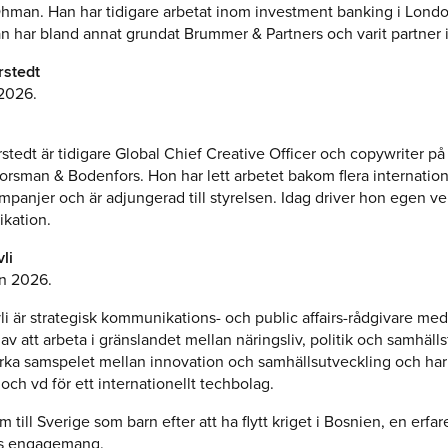
Öhman. Han har tidigare arbetat inom investment banking i Lond
 har bland annat grundat Brummer & Partners och varit partner i
stedt
2026.
edt är tidigare Global Chief Creative Officer och copywriter på
rsman & Bodenfors. Hon har lett arbetet bakom flera internation
mpanjer och är adjungerad till styrelsen. Idag driver hon egen v
kation.
li
n 2026.
i är strategisk kommunikations- och public affairs-rådgivare med
 av att arbeta i gränslandet mellan näringsliv, politik och samhäll
tärka samspelet mellan innovation och samhällsutveckling och har
 och vd för ett internationellt techbolag.
 till Sverige som barn efter att ha flytt kriget i Bosnien, en erf
es engagemang.