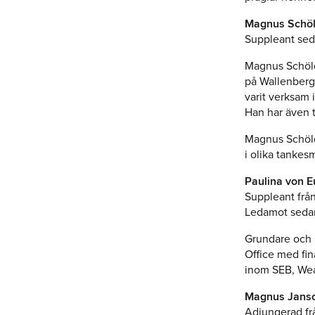
Magnus Schöl
Suppleant se
Magnus Schöld
på Wallenberg
varit verksam 
Han har även t
Magnus Schöld
i olika tankes
Paulina von E
Suppleant frå
Ledamot seda
Grundare och 
Office med fina
inom SEB, Wea
Magnus Jans
Adjungerad fr