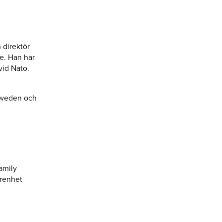
 direktör
e. Han har
vid Nato.
 Sweden och
amily
arenhet