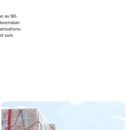
an av 90-
ydsvenskan
anisations-
det som