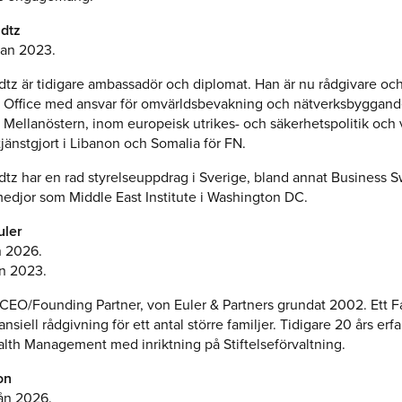
dtz
dan 2023.
tz är tidigare ambassadör och diplomat. Han är nu rådgivare och
 Office med ansvar för omvärldsbevakning och nätverksbyggand
i Mellanöstern, inom europeisk utrikes- och säkerhetspolitik och 
jänstgjort i Libanon och Somalia för FN.
tz har en rad styrelseuppdrag i Sverige, bland annat Business
medjor som Middle East Institute i Washington DC.
uler
n 2026.
n 2023.
CEO/Founding Partner, von Euler & Partners grundat 2002. Ett F
nsiell rådgivning för ett antal större familjer. Tidigare 20 års erf
lth Management med inriktning på Stiftelseförvaltning.
on
ån 2026.