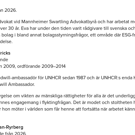
ån 2026.
dvokat vid Mannheimer Swartling Advokatbyrå och har arbetat 
 över 30 år. Eva har under den tiden varit rådgivare till svenska oc
a bolag i bland annat bolagsstyrningsfrågor, ett område där ESG-fr
ydelse.
ricks
ande
n 2009, ordförande 2009–2014
odwill-ambassadör för UNHCR sedan 1987 och är UNHCR:s enda 
will Ambassador.
else om vikten av mänskliga rättigheter för alla är det underli
ennes engagemang i flyktingfrågan. Det är modet och stoltheten 
r hon möter i världen som får henne att fortsätta när arbetet kän
an-Ryrberg
de från 2026.