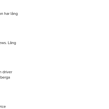
on har lång
News. Lång
 driver
lberga
vice