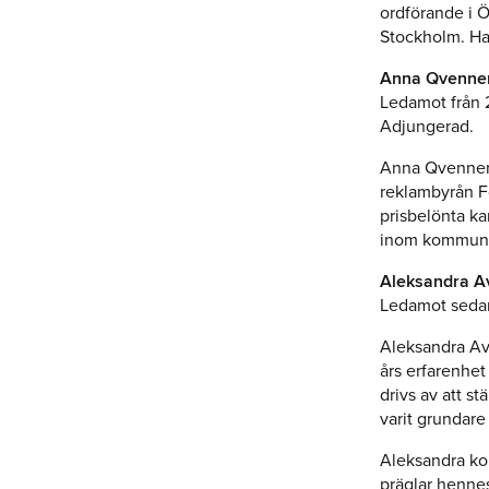
ordförande i 
Stockholm. Han
Anna Qvenner
Ledamot från 
Adjungerad.
Anna Qvennerst
reklambyrån Fo
prisbelönta ka
inom kommuni
Aleksandra Av
Ledamot seda
Aleksandra Avl
års erfarenhet
drivs av att s
varit grundare
Aleksandra kom
präglar henn