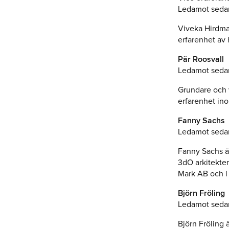
Ledamot seda
Viveka Hirdma
erfarenhet av 
Pär Roosvall
Ledamot seda
Grundare och 
erfarenhet ino
Fanny Sachs
Ledamot seda
Fanny Sachs ä
3dO arkitekte
Mark AB och i 
Björn Fröling
Ledamot seda
Björn Fröling