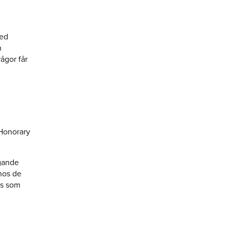
med
h
ågor får
Honorary
ggande
hos de
ns som