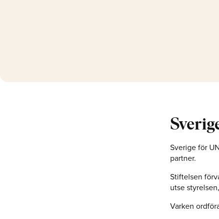
Sverig
Sverige för U
partner.
Stiftelsen för
utse styrelsen
Varken ordföra