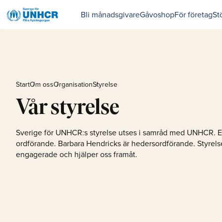
Bli månadsgivare
Gåvoshop
För företag
St
Start
Om oss
Organisation
Styrelse
Vår styrelse
Sverige för UNHCR:s styrelse utses i samråd med UNHCR. E
ordförande. Barbara Hendricks är hedersordförande. Styrels
engagerade och hjälper oss framåt.