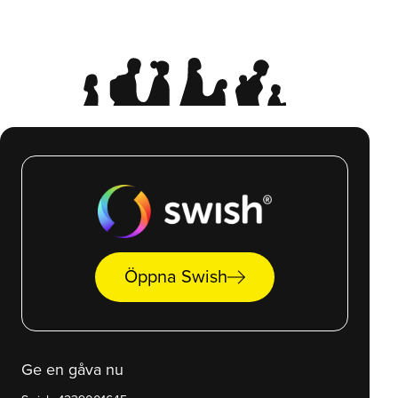
arrow_right_alt
Öppna Swish
Ge en gåva nu