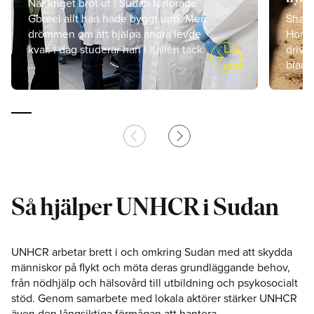
När kriget bröt ut i Sudan förlorade
Gbreel allt han hade byggt upp. Men
Shaim
drömmen om att hjälpa andra levde
Hon f
arrow_right_alt
Läs
kvar. I dag studerar han i Italien tack
drive
...
bland 
mer
chevron_left
chevron_right
Så hjälper UNHCR i Sudan
UNHCR arbetar brett i och omkring Sudan med att skydda
människor på flykt och möta deras grundläggande behov,
från nödhjälp och hälsovård till utbildning och psykosocialt
stöd. Genom samarbete med lokala aktörer stärker UNHCR
även den långsiktiga förmågan att hantera