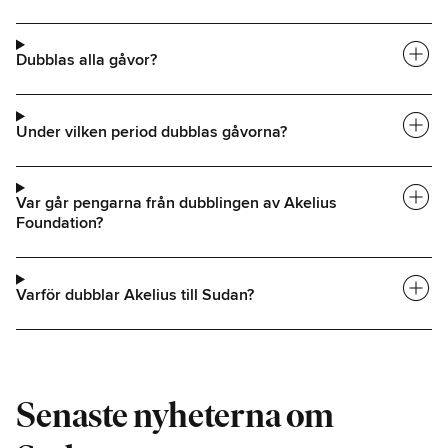
add_circle
Dubblas alla gåvor?
add_circle
Under vilken period dubblas gåvorna?
add_circle
Var går pengarna från dubblingen av Akelius
Foundation?
add_circle
Varför dubblar Akelius till Sudan?
Senaste nyheterna om