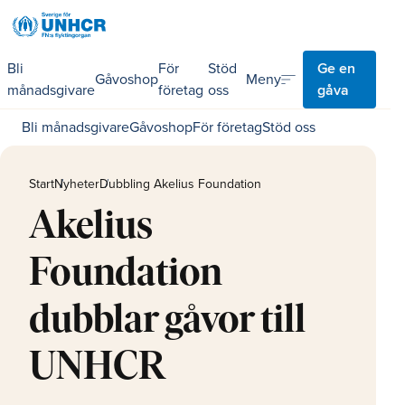
Bli
För
Stöd
Ge en
sort
Meny
Gåvoshop
månadsgivare
företag
oss
gåva
Bli månadsgivare
Gåvoshop
För företag
Stöd oss
Start
Nyheter
Dubbling Akelius Foundation
Akelius
Foundation
dubblar gåvor till
UNHCR