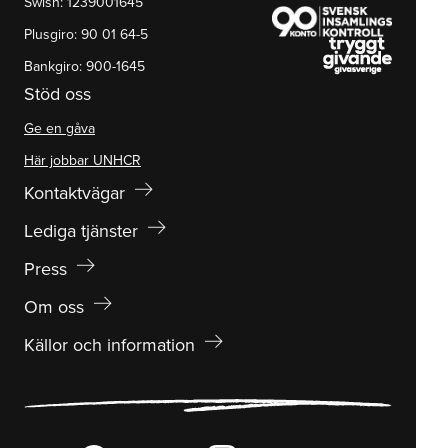
Swish: 1239001645
Plusgiro: 90 01 64-5
Bankgiro: 900-1645
Stöd oss
Ge en gåva
Här jobbar UNHCR
arrow_right_alt
Kontaktvägar
arrow_right_alt
Lediga tjänster
arrow_right_alt
Press
arrow_right_alt
Om oss
arrow_right_alt
Källor och information