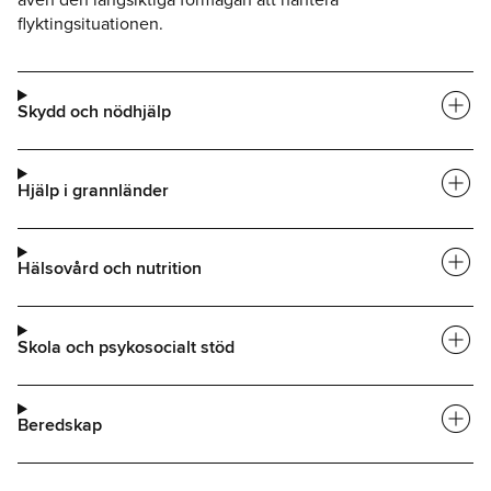
flyktingsituationen.
add_circle
Skydd och nödhjälp
add_circle
Hjälp i grannländer
add_circle
Hälsovård och nutrition
add_circle
Skola och psykosocialt stöd
add_circle
Beredskap