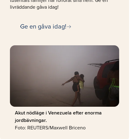
tusentals familjer har förlorat sina hem. Ge en
livräddande gåva idag!
arrow_right_alt
Ge en gåva idag!
Akut nödläge i Venezuela efter enorma
jordbävningar.
Foto: REUTERS/Maxwell Briceno