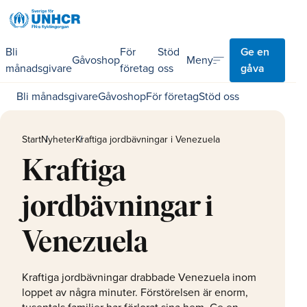
Bli
För
Stöd
Ge en
sort
Meny
Gåvoshop
månadsgivare
företag
oss
gåva
Bli månadsgivare
Gåvoshop
För företag
Stöd oss
Start
Nyheter
Kraftiga jordbävningar i Venezuela
Kraftiga
jordbävningar i
Venezuela
Kraftiga jordbävningar drabbade Venezuela inom
loppet av några minuter. Förstörelsen är enorm,