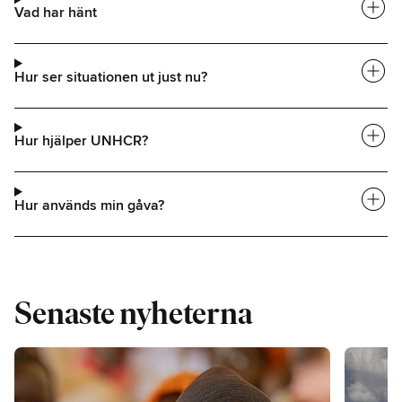
add_circle
Vad har hänt
add_circle
Hur ser situationen ut just nu?
add_circle
Hur hjälper UNHCR?
add_circle
Hur används min gåva?
Senaste nyheterna