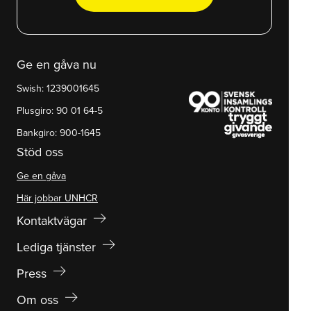
Ge en gåva nu
Swish: 1239001645
Plusgiro: 90 01 64-5
Bankgiro: 900-1645
Stöd oss
Ge en gåva
Här jobbar UNHCR
arrow_right_alt
Kontaktvägar
arrow_right_alt
Lediga tjänster
arrow_right_alt
Press
arrow_right_alt
Om oss