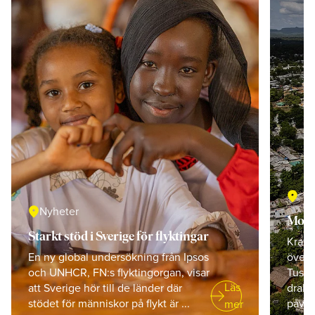
location_on
location_on
Nyheter
Mons
Starkt stöd i Sverige för flyktingar
Kraft
En ny global undersökning från Ipsos
övers
och UNHCR, FN:s flyktingorgan, visar
Tusen
arrow_right_alt
Läs
att Sverige hör till de länder där
drabb
stödet för människor på flykt är ...
påver
mer