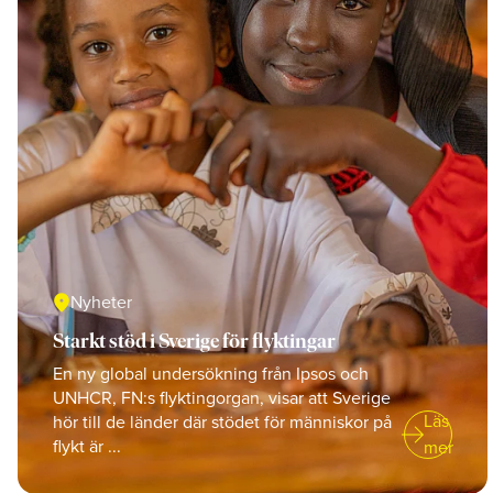
location_on
Nyheter
Starkt stöd i Sverige för flyktingar
En ny global undersökning från Ipsos och
UNHCR, FN:s flyktingorgan, visar att Sverige
arrow_right_alt
Läs
hör till de länder där stödet för människor på
flykt är ...
mer