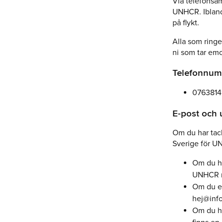
Via telefonsam
UNHCR. Ibland 
på flykt.
Alla som ringe
ni som tar emo
Telefonnumm
0763814
E-post och 
Om du har tack
Sverige för U
Om du ha
UNHCR m
Om du el
hej@info
Om du ha