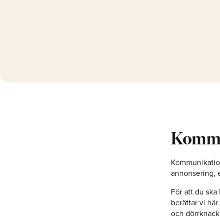
Kommu
Kommunikation 
annonsering, e
För att du ska
berättar vi hä
och dörrknack