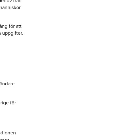
 behov från
 människor
ng för att
 uppgifter.
sändare
rige för
uktionen