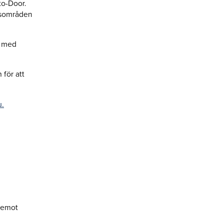
to-Door.
dsområden
a med
för att
u.
a emot