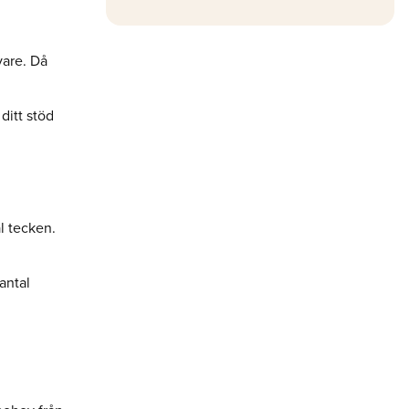
vare. Då
ditt stöd
al tecken.
 antal