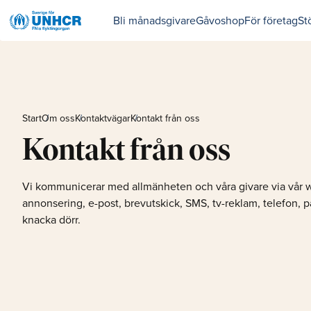
Bli månadsgivare
Gåvoshop
För företag
St
Start
Om oss
Kontaktvägar
Kontakt från oss
Kontakt från oss
Vi kommunicerar med allmänheten och våra givare via vår 
annonsering, e-post, brevutskick, SMS, tv-reklam, telefon, på
knacka dörr.