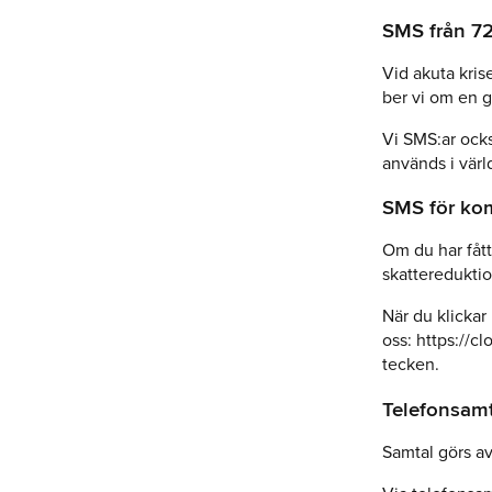
SMS från 7
Vid akuta kris
ber vi om en g
Vi SMS:ar ocks
används i vä
SMS för kom
Om du har fått
skattereduktio
När du klickar
oss: https://cl
tecken.
Telefonsamt
Samtal görs av