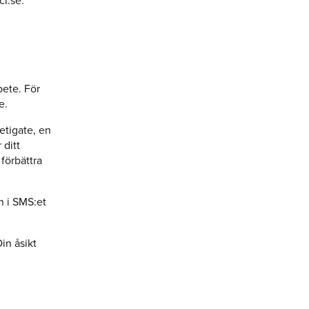
cr.se.
bete. För
e.
etigate, en
 ditt
 förbättra
n i SMS:et
Din åsikt