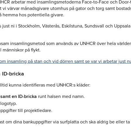
NHCR arbetar med insamlingsmetoderna Face-to-Face och Door-
tt vi värvar månadsgivare utomhus på gator och torg samt bosta
å hemma hos potentiella givare.
s just ni i Stockholm, Västerås, Eskilstuna, Sundsvall och Uppsal
önsam insamlingsmetod som används av UNHCR över hela världen 
ll människor på flykt.
om insamling på stan och vid dörren samt se var vi arbetar just n
 ID-bricka
lltid kunna identifieras med UNHCR:s kläder:
 samt en ID-bricka
runt halsen med namn.
 logotyp.
pgifter till projektledare.
st om dina bankuppgifter via surfplatta och ska aldrig be eller t