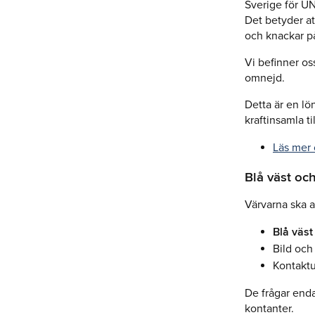
Sverige för U
Det betyder a
och knackar p
Vi befinner os
omnejd.
Detta är en l
kraftinsamla ti
Läs mer 
Blå väst och
Värvarna ska a
Blå väst
Bild och
Kontaktup
De frågar enda
kontanter.