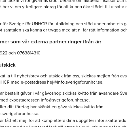
tal tackar vi för givarnas stöd, berättar om aktuella insatser och
ber vi om ytterligare bidrag för att kunna öka stödet till utsatta
r för Sverige för UNHCR får utbildning och stöd under arbetets gå
t samtalen ska känna er trygga med att ni får rätt information och
er som vår externa partner ringer ifrån är:
922 och 0763814310
utskick
at ja till nyhetsbrev och utskick från oss, skickas mejlen från av
NHCR med e-postadress hej@info.sverigeforunhcr.se.
r beställt gåvor i vår gåvoshop skickas kvitto från avsändare Sve
ed e-postadressen info@sverigeforunhcr.se.
ler ditt företag har skänkt en gåva skickas kvitto från
.sverigeforunhcr.se.
r fått ett mejl för att komplettera dina uppgifter inför skattered