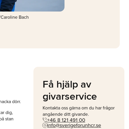
Caroline Bach
Få hjälp av
givarservice
nacka dörr.
Kontakta oss gärna om du har frågor
ar dig,
angående ditt givande.
phone_in_talk
 på stan
+46 8 121 491 00
alternate_email
info@sverigeforunhcr.se