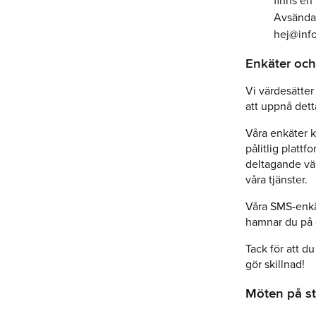
finns en
Avsändar
hej@info
Enkäter oc
Vi värdesätter 
att uppnå dett
Våra enkäter k
pålitlig platt
deltagande vär
våra tjänster.
Våra SMS-enkä
hamnar du på 
Tack för att du
gör skillnad!
Möten på sta