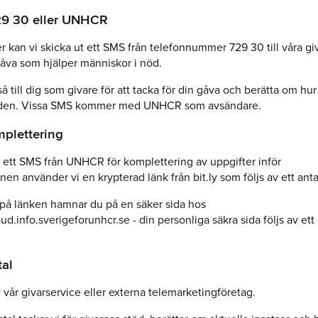
29 30 eller UNHCR
er kan vi skicka ut ett SMS från telefonnummer 729 30 till våra gi
åva som hjälper människor i nöd.
å till dig som givare för att tacka för din gåva och berätta om hur 
rlden. Vissa SMS kommer med UNHCR som avsändare.
plettering
 ett SMS från UNHCR för komplettering av uppgifter inför
nen använder vi en krypterad länk från bit.ly som följs av ett ant
 på länken hamnar du på en säker sida hos
oud.info.sverigeforunhcr.se - din personliga säkra sida följs av ett
al
 vår givarservice eller externa telemarketingföretag.