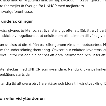
 knapp med en krypterad länk till https://cloud.info.sverigeforunh
e för mejlet är Sverige för UNHCR med mejladress
.sverigeforunhcr.se.
h undersökningar
våra givares åsikter och strävar ständigt efter att förbättra vårt ar
a skickar vi regelbundet ut enkäter om olika ämnen till våra givar
an skickas ut direkt från oss eller genom vår samarbetspartner, N
form för undersökningshantering. Oavsett hur enkäten levereras, är
defullt för oss och hjälper oss att göra informerade beslut för att
ter skickas med UNHCR som avsändare. När du klickar på länke
enkätens startsida.
 tar dig tid att svara på våra enkäter och bidra till vår utveckling. 
n eller vid ytterdörren