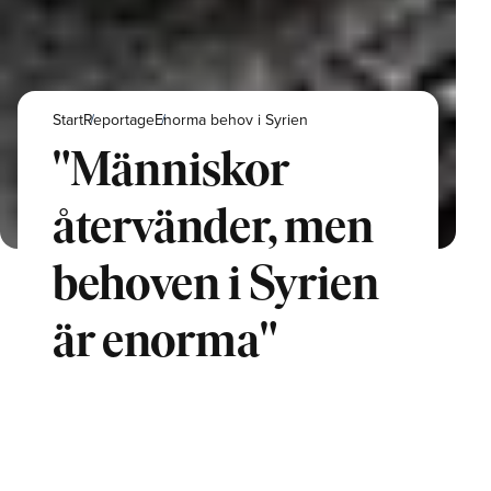
Start
Reportage
Enorma behov i Syrien
"Människor
återvänder, men
behoven i Syrien
är enorma"
Många som lämnat landet har valt att
återvända hem till Syrien. Men efter år av krig
och kaos möts de av ett land i spillror. UNHCR
kämpar för att ge stöd åt de mest utsatta, men