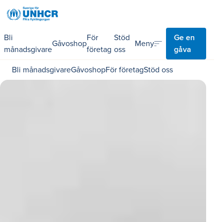
Bli
För
Stöd
Ge en
sort
Meny
Gåvoshop
månadsgivare
företag
oss
gåva
Bli månadsgivare
Gåvoshop
För företag
Stöd oss