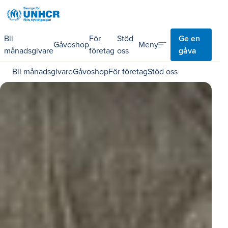
Bli
För
Stöd
Ge en
sort
Meny
Gåvoshop
månadsgivare
företag
oss
gåva
Bli månadsgivare
Gåvoshop
För företag
Stöd oss