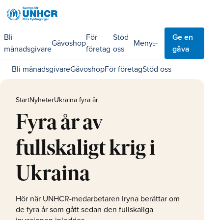
Bli
För
Stöd
Ge en
sort
Meny
Gåvoshop
månadsgivare
företag
oss
gåva
Bli månadsgivare
Gåvoshop
För företag
Stöd oss
Start
Nyheter
Ukraina fyra år
Fyra år av
fullskaligt krig i
Ukraina
Hör när UNHCR-medarbetaren Iryna berättar om
de fyra år som gått sedan den fullskaliga