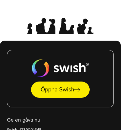
arrow_right_alt
Öppna Swish
Ge en gåva nu
Swish: 1239001645