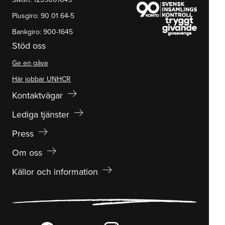
Plusgiro: 90 01 64-5
Bankgiro: 900-1645
Stöd oss
Ge en gåva
Här jobbar UNHCR
arrow_right_alt
Kontaktvägar
arrow_right_alt
Lediga tjänster
arrow_right_alt
Press
arrow_right_alt
Om oss
arrow_right_alt
Källor och information