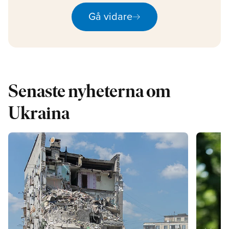
arrow_right_alt
Gå vidare
Senaste nyheterna om
Ukraina