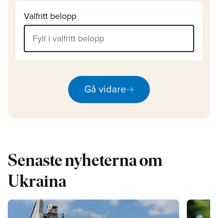
Valfritt belopp
arrow_right_alt
Gå vidare
Senaste nyheterna om
Ukraina