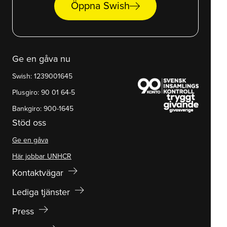
arrow_right_alt
Öppna Swish
Ge en gåva nu
Swish: 1239001645
Plusgiro: 90 01 64-5
Bankgiro: 900-1645
Stöd oss
Ge en gåva
Här jobbar UNHCR
arrow_right_alt
Kontaktvägar
arrow_right_alt
Lediga tjänster
arrow_right_alt
Press