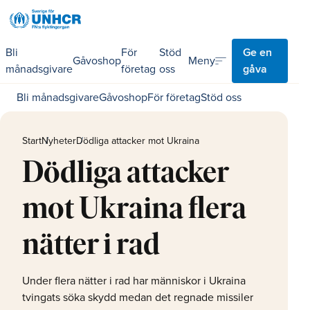
Bli
För
Stöd
Ge en
sort
Meny
Gåvoshop
månadsgivare
företag
oss
gåva
Bli månadsgivare
Gåvoshop
För företag
Stöd oss
Start
Nyheter
Dödliga attacker mot Ukraina
Dödliga attacker
mot Ukraina flera
nätter i rad
Under flera nätter i rad har människor i Ukraina
tvingats söka skydd medan det regnade missiler